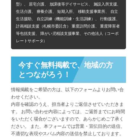
型）、 居宅介護、 放課後等デイサービス、 施設入所支援、
生活介護、 療養介護、 短期入所、 移動支援事業所、 自立
生活援助、 自立訓練（機能訓練・生活訓練）、 行動援護、
計画相談支援（札幌市委託含） 重度訪問介護、 重度障害者
等包括支援、 障がい児相談支援事業、その他法人（コーポ
レートサポータ）
今すぐ無料掲載で、地域の方
とつながろう！
情報掲載をご希望の方は、以下のフォームよりお問い合
わせください。
内容を確認のうえ、担当者よりご返信させていただきま
す。 お問い合わせ内容によっては、ご返答までにお時間
をいただく場合がございますので、あらかじめご了承く
ださい。 また、本フォームでは
営業・宣伝目的の送信、
不適切な表現やスパム内容の送信を禁止
しております。