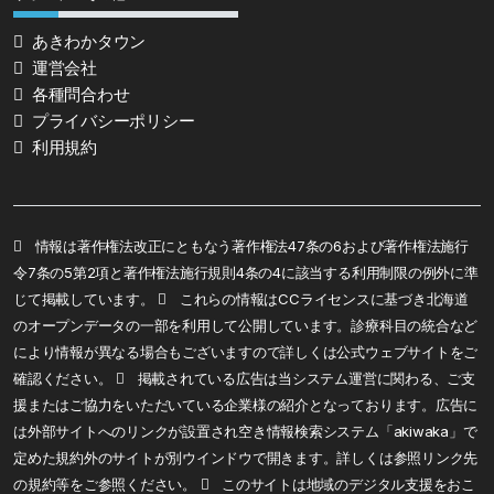
あきわかタウン
運営会社
各種問合わせ
プライバシーポリシー
利用規約
情報は著作権法改正にともなう著作権法47条の6および著作権法施行
令7条の5第2項と著作権法施行規則4条の4に該当する利用制限の例外に準
じて掲載しています。
これらの情報はCCライセンスに基づき北海道
のオープンデータの一部を利用して公開しています。診療科目の統合など
により情報が異なる場合もございますので詳しくは公式ウェブサイトをご
確認ください。
掲載されている広告は当システム運営に関わる、ご支
援またはご協力をいただいている企業様の紹介となっております。広告に
は外部サイトへのリンクが設置され空き情報検索システム「akiwaka」で
定めた規約外のサイトが別ウインドウで開きます。詳しくは参照リンク先
の規約等をご参照ください。
このサイトは地域のデジタル支援をおこ