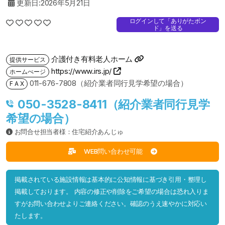
更新日:2026年5月21日
ログインして「ありがたボン
ド」を送る
介護付き有料老人ホーム
提供サービス
https://www.irs.jp/
ホームぺージ
011-676-7808（紹介業者同行見学希望の場合）
F A X
050-3528-8411（紹介業者同行見学
希望の場合）
お問合せ担当者様：住宅紹介あんじゅ
WEB問い合わせ可能
掲載されている施設情報は基本的に公知情報に基づき引用・整理し
掲載しております。 内容の修正や削除をご希望の場合は恐れ入りま
すがお問い合わせよりご連絡ください。確認のうえ速やかに対応い
たします。