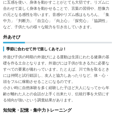
に五感を使い、身体を動かすことがとても大切です。リズムに
合わせて楽しく身体を動かせることで、言葉の習得や、想像力
の元となる感性を培います。音感やリズム感はもちろん、「集
中力」「判断力」「自立心」「向上心」「探究心」「協調性」
など、子供たちの様々な能力を引き出していきます。
外あそび
季節に合わせて外で楽しくあそぶ！
外遊び子供の時期の外遊びによる運動は生涯にわたる健康の基
礎を作る土台となります。外遊びには子供が生きる力に必要な
すべての要素が備わっています。たとえば、川で魚を取るとき
には仲間と試行錯誤し、友人と協力しあったりなど、体・心・
頭をフルに稼動させることになるのです。
小さい時に自然体験を多く経験した子ほど大人になってから年
齢が離れた人との会話が上手く出来たり、伝統行事を大切にす
る傾向が強いという調査結果があります。
知知覚・記憶・集中力トレーニング