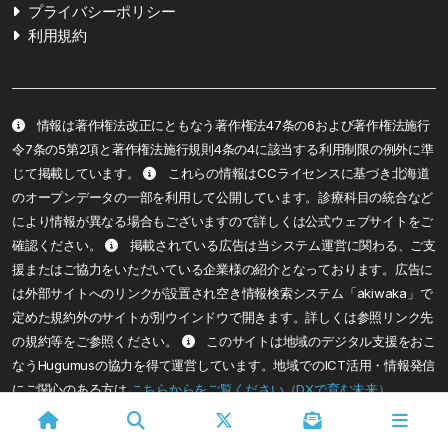
プライバシーポリシー
利用規約
情報は著作権法改正にともなう著作権法47条の6および著作権法施行
令7条の5第2項と著作権法施行規則4条の4に該当する利用制限の例外に準
じて掲載しています。
これらの情報はCCライセンスに基づき北海道
のオープンデータの一部を利用して公開しています。診療科目の統合など
により情報が異なる場合もございますので詳しくは公式ウェブサイトをご
確認ください。
掲載されている広告は当システム運営に関わる、ご支
援またはご協力をいただいている企業様の紹介となっております。広告に
は外部サイトへのリンクが設置され空き情報検索システム「akiwaka」で
定めた規約外のサイトが別ウインドウで開きます。詳しくは参照リンク先
の規約等をご参照ください。
このサイトは地域のデジタル支援をおこ
なうHugumusの協力を得て運営しています。地域でのICT活用・情報発信
にご関心のある方は
こちらからをご覧ください（DXで育む未来）