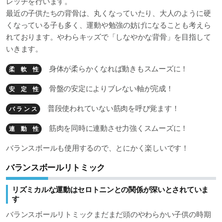
レッチを行います。
最近の子供たちの背骨は、丸くなっていたり、大人のように硬
くなっている子も多く、運動や勉強の妨げになることも考えら
れております。やわらキッズで「しなやかな背骨」を目指して
いきます。
身体が柔らかくなれば動きもスムーズに！
柔 軟 性
骨盤の安定によりブレない軸が完成！
安 定 性
普段使われていない筋肉を呼び覚ます！
バ ラ ン ス
筋肉を同時に連動させ力強くスムーズに！
連 動 性
バランスボールも使用するので、とにかく楽しいです！
バランスボールリトミック
リズミカルな運動はセロトニンとの関係が深いとされていま
す
バランスボールリトミックまだまだ頭のやわらかい子供の時期