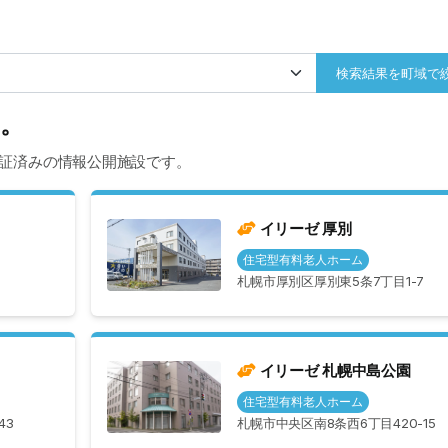
検索結果を町域で
た。
証済みの情報公開施設です。
イリーゼ 厚別
住宅型有料老人ホーム
0
札幌市厚別区厚別東5条7丁目1-7
イリーゼ 札幌中島公園
住宅型有料老人ホーム
43
札幌市中央区南8条西6丁目420-15