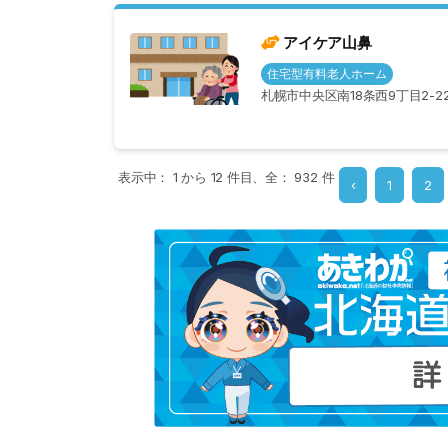
アイケア山鼻
住宅型有料老人ホーム
札幌市中央区南18条西9丁目2-2
表示中：
1
から
12
件目、全：
932
件
‹
1
2