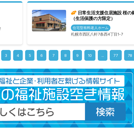
日常生活支援住居施設 桜の
（生活保護の方限定）
住宅型有料老人ホーム
2
札幌市西区八軒7条西4丁目1-7
3
4
5
6
7
8
9
10
...
77
78