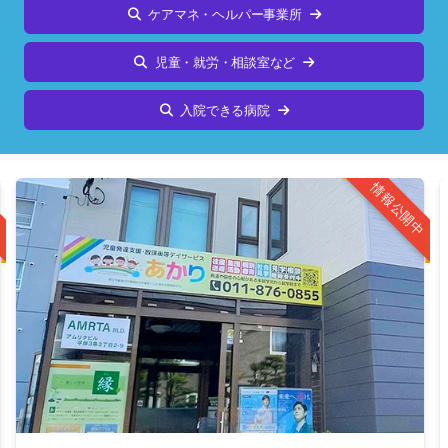
ケアマネ・ヘルパー事業所
児童・就労・相談室など
入院できる病院
中
情報公開中