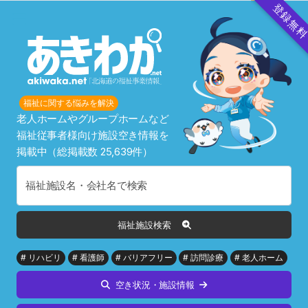
登録無
福祉に関する悩みを解決
老人ホームやグループホームなど
福祉従事者様向け施設空き情報を
掲載中（総掲載数 25,639件）
福祉施設名・会社名で検索
福祉施設検索
# リハビリ
# 看護師
# バリアフリー
# 訪問診療
# 老人ホーム
空き状況・施設情報