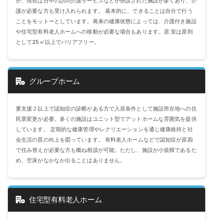
が、現在は日中の訪問介護サービスなどが併設された施設が多くあり、介
護が必要な方も受け入れられます。 基本的に、できることは自分で行う
ことをモットーとしています。将来の健康状態によっては、介護付き施設
や住宅型有料老人ホームへの移動が必要な場合もあります。居 室は原則
として25㎡以上でバリアフリー。
グループホーム
要支援２以上で認知症の診断がある方で入居条件として施設所在地への住
民票変更が必要。多くの施設はユニット型でアットホームな雰囲気を提供
しています。 定期的な健康管理やレクリエーションを通じ健康維持と社
会生活の質の向上を図っています。 有料老人ホームなどで認知症が原因
で住み替えが必要な方も概ね相談が可能。ただし、施設が小規模であるた
め、空床がなかなか出ることはありません。
住宅型有料老人ホーム