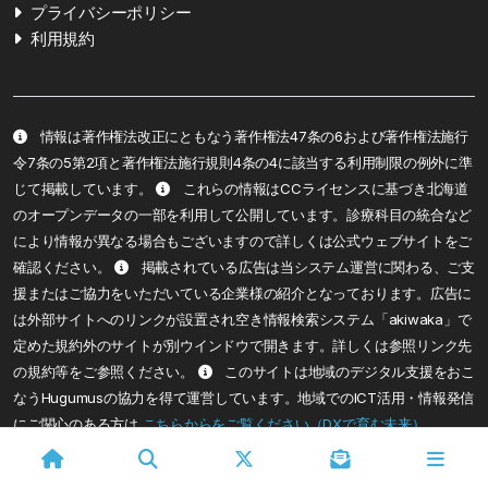
プライバシーポリシー
利用規約
情報は著作権法改正にともなう著作権法47条の6および著作権法施行
令7条の5第2項と著作権法施行規則4条の4に該当する利用制限の例外に準
じて掲載しています。
これらの情報はCCライセンスに基づき北海道
のオープンデータの一部を利用して公開しています。診療科目の統合など
により情報が異なる場合もございますので詳しくは公式ウェブサイトをご
確認ください。
掲載されている広告は当システム運営に関わる、ご支
援またはご協力をいただいている企業様の紹介となっております。広告に
は外部サイトへのリンクが設置され空き情報検索システム「akiwaka」で
定めた規約外のサイトが別ウインドウで開きます。詳しくは参照リンク先
の規約等をご参照ください。
このサイトは地域のデジタル支援をおこ
なうHugumusの協力を得て運営しています。地域でのICT活用・情報発信
にご関心のある方は
こちらからをご覧ください（DXで育む未来）